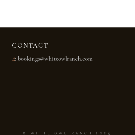
CONTACT
E
:
bookings@whiteowlranch.com
© WHITE OWL RANCH 2025