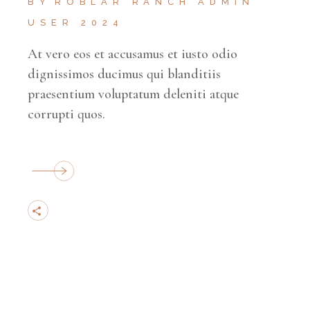
BY
ROBLAR RANCH ADMIN
USER 2024
At vero eos et accusamus et iusto odio
dignissimos ducimus qui blanditiis
praesentium voluptatum deleniti atque
corrupti quos.