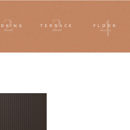
2
2
4
ARKING
TERRACE
FLOOR