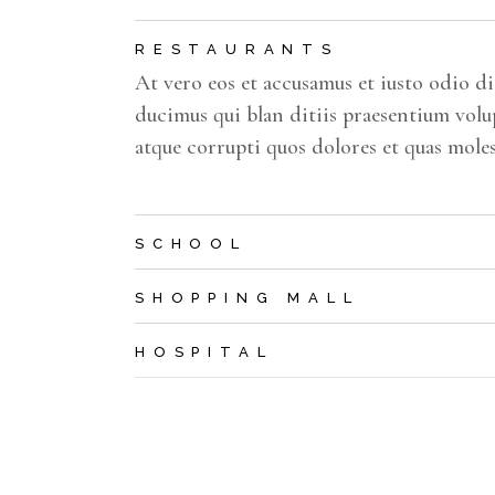
RESTAURANTS
At vero eos et accusamus et iusto odio d
ducimus qui blan ditiis praesentium volu
atque corrupti quos dolores et quas moles
SCHOOL
SHOPPING MALL
HOSPITAL