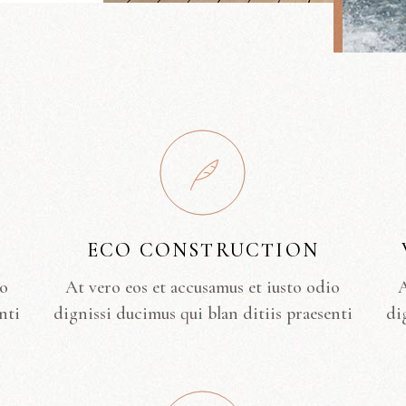
ECO CONSTRUCTION
io
At vero eos et accusamus et iusto odio
A
nti
dignissi ducimus qui blan ditiis praesenti
di