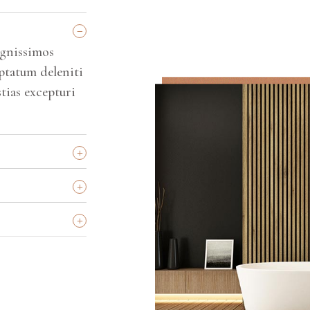
_
ignissimos
ptatum deleniti
tias excepturi
+
+
+