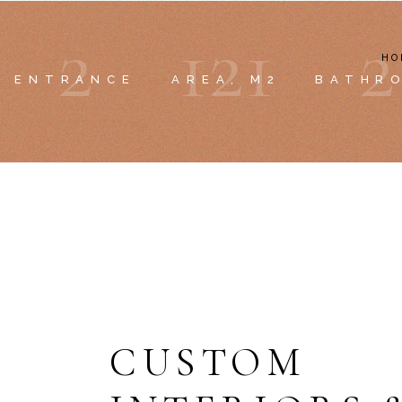
2
1
2
1
2
HO
ENTRANCE
AREA, M2
BATHR
CUSTOM