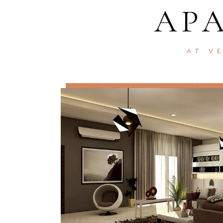
AP
AT V