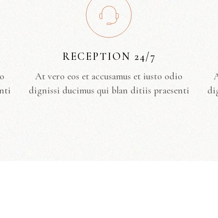
RECEPTION 24/7
io
At vero eos et accusamus et iusto odio
A
nti
dignissi ducimus qui blan ditiis praesenti
di