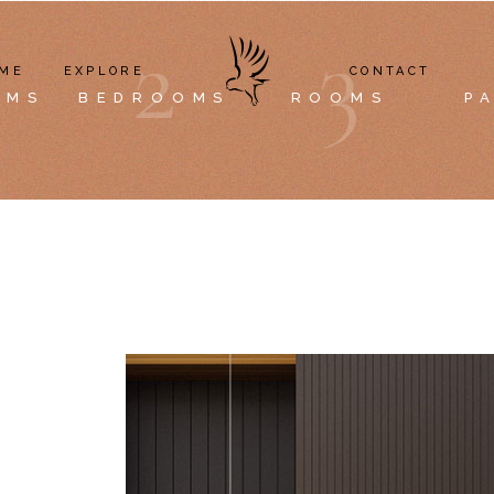
2
3
ME
EXPLORE
CONTACT
OMS
BEDROOMS
ROOMS
P
EAGLE’S NEST
RED TAIL COTTAGE
OSPREY COTTAGE
WHITE OWL BARN
THE SURROUNDINGS